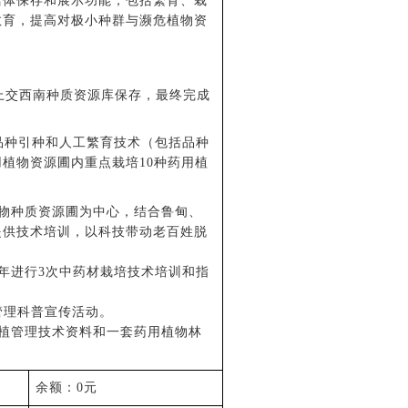
活体保存和展示功能，包括繁育、栽
教育，提高对极小种群与濒危植物资
上交西南种质资源库保存
，最终完成
品种引种和人工繁育技术（包括品种
用植物资源圃内重点栽培
10种药用植
物种质资源圃为中心，结合鲁甸、
提供技术培训，以科技带动老百姓脱
。
年进行
3次中药材栽培技术培训和指
管理科普宣传活动。
植管理技术资料和一套药用植物林
余额
：
0元