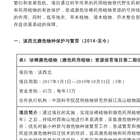
繁衍和发展危机。项目通过科学培养的药用植物替代野生药
有药用植物的有效保护，形成濒危珍稀药用植物资源的可持
的作用。同时，低等地衣、草本植物、灌木植物、乔木整合
存提供最基础的保障。
一、滇西北濒危物种保护与繁育（2014-至今）
表
1
珍稀濒
危
植物（
濒
危药用植物）资源保育项目第二期
项目地：滇西北
项目周期：
2017年1月1日—2019年10月31日（3年）
资金资助：
45万，每年15万
合作执行机构：中国科学院昆明植物研究所丽江高山植物
项目简介：
通过项目的实施，实现珍稀植物和濒危药用植
年）之后，持续对
西南山地进行
本底调查
，采集濒危物种
存；优先对极小种群与濒危物种做繁育工作，形成繁育和
民提供濒危物种回迁技术的培训，提高濒危植物和药用植