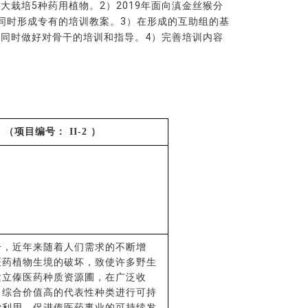
栽培5种药用植物。2）2019年面向滇金丝猴分
，同时形成专有的培训教案。3）在形成的互助组的基
同时做好对骨干的培训和指导。4）完善培训内容
表
（项目编号：
II-2
）
分，近年来随着人们需求的不断增
医药植物生境的破坏，致使许多野生
建立傣医药种质资源圃，在广泛收
、综合价值高的代表性种类进行可持
学利用，促进傣医药事业的可持续发