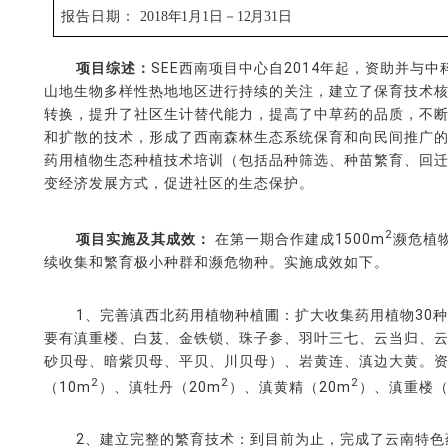
报告日期：
2018
年1月1日－
12月31日
项目综述：
SEE西南项目中心自2014年起，资助并与
山地生物多样性热地地区进行持续的关注，建立了保育技术
转换，提升了社区生计替代能力，提高了中草药的品质，不
和扩散的技术，形成了西南森林生态系统保育和向民间推广
药用植物生态种植技术培训（包括品种筛选、种苗繁育、回迁
变经济发展方式，促进社区的生态保护。
2
项目实施及其成效：
在第一期合作建成1500m
濒危植
续收集和繁育极小种群和濒危物种。实施成效如下。
1、完善滇西北药用植物种植圃：扩大收集药用植物30种
要有滇重楼、白芨、金铁锁、珠子参、羽叶三七、云当归、
砂贝母、暗紫贝母、平贝、川贝母）、岩黄连、滇边大黄。资
2
2
2
（10m
）、滇牡丹（20m
）、滇黄精（20m
）、滇重楼（
2、建立完整的繁育技术：到目前为止，完成了云南特色