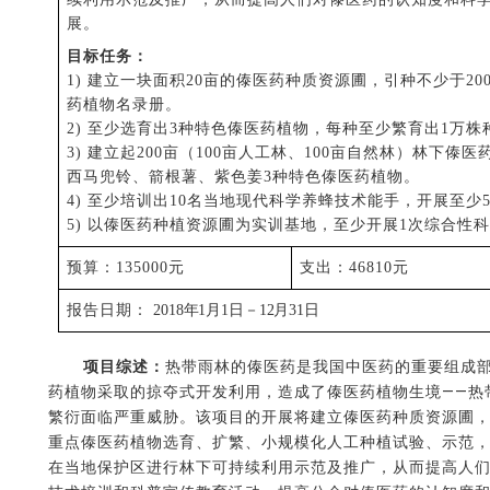
展。
目标任务：
1)
建立一块面积
20亩的傣医药种质资源圃，引种不少于20
药植物名录册。
2)
至少选育出
3种特色傣医药植物，每种至少繁育出1万株
3)
建立起
200亩（100亩人工林、100亩自然林）林下傣
西马兜铃、箭根薯、紫色姜
3种特色傣医药植物。
4)
至少培训出
10名当地现代科学养蜂技术能手，开展至少5
5)
以傣医药种植资源圃为实训基地，至少开展
1次综合性
预算
：
135000元
支出
：
46810元
报告日期：
2018
年1月1日－
12月31日
项目综述：
热带雨林的傣医药是我国中医药的重要组成
药植物采取的掠夺式开发利用，造成了傣医药植物生境——热
繁衍面临严重威胁。该项目的开展将建立傣医药种质资源圃
重点傣医药植物选育、扩繁、小规模化人工种植试验、示范
在当地保护区进行林下可持续利用示范及推广，从而提高人