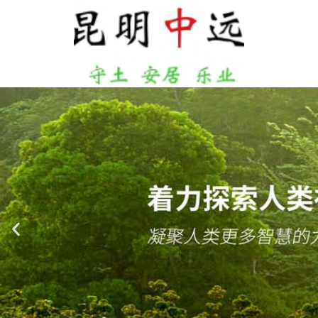
跳
至
正
文