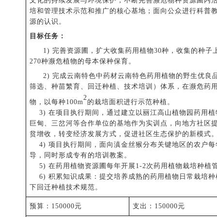
文化的持续发展与环境保护；不断完善濒危物种资源圃内
培和管理技术示范和推广的核心基地；面向公众进行科普
源的认识。
目标任务：
1)
完善资源圃，扩大收集药用植物
30种，收集的种子
270
种
濒危植物的母本保种保育。
2)
完成云南特色中药材云南特色药用植物的野生优良
筛选、种苗繁育、回迁种植、技术培训）体系，在濒危药
2
物，以每种100m
的栽培面积进行示范种植。
3)
在项目执行期间，通过建立以丽江高山植物园药用植
巨甸、三岔河等合作单位的基地作为实训点，向地方社区
贫增收，转变经济发展方式，促进社区生态保护
的新模式
4)
项目执行期间，面向滇金丝猴分布关键地区的农户每
导，同时形成专有的培训教案。
5)
在药用植物资源圃每年开展
1-2次药用植物栽培种植
6)
积累知识成果：提交培养成熟的药用植物日常栽培种
下回迁种植技术规范。
预算
：
150000元
支出
：
150000元