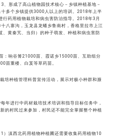
3、形成了高山植物园技术核心－乡镇种植基地－
多个乡镇提供3000人以上的培训。2018年上半
行药用植物栽培和病虫害防治指导。2018年3月
乡十八寨沟，玉龙县龙蟠乡鲁南村，香格里拉市上江
芨、黄秦艽、当归）的种子萌发、种植和病虫害防
：响谷箐21000苗、霞诺乡15000苗、互助组分
6000苗重楼、白芨等草药苗。
物栽培种植管理科普宣传活动，展示对极小种群和濒
户每年进行中药材栽培技术培训和指导目标任务中，
有新的村民过来参加，村民还不能完全掌握整个种植
1）滇西北药用植物种植圃还需要收集药用植物10