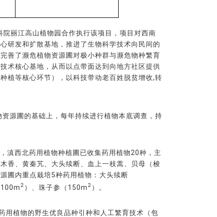
中科院丽江高山植物园合作执行该项目，项目对西南
核心研发和扩散基地，推进了生物科学技术向民间的
断完善了濒危植物资源圃对极小种群与濒危物种繁育
的技术核心基地，从而以点带面达到向地方社区提供
种植等核心环节），以科技带动老百姓脱贫增收,转
物资源圃的基础上，每年持续进行植物本底调查，持
，滇西北药用植物种植圃已收集药用植物20种，主
云木香、黄秦艽、大头续断、血上一枝蒿、贝母（梭
源圃内重点栽培5种药用植物：大头续断
2
2
100m
）、珠子参（150m
）。
药用植物的野生优良品种引种和人工繁育技术（包