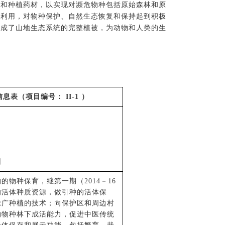
材和种植药材，以实现对濒危物种包括原始森林和原
续利用，对物种保护、自然生态恢复和保持起到积极
形成了山地生态系统的完整植被，为动物和人类的生
信息表
（项目编号： II-1 ）
园
物
的
物种保育，继第一期（
2014－16
的活体种质资源，做引种的活体保
推广种植的技术；向保护区和周边村
物物种林下成活能力，促进中医传统