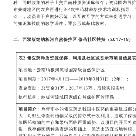
种，同时收集的种子上交西南种质资源库保存；资源圃内再扩大
布关键地区的农户再进行3-4次中药材栽培技术培训和指导
础上，动员骨干户做好示范，以互教互学的方式来促进学习；
的知识和技能的教学课件，逐步形成基础教材。
二、西双版纳纳板河自然保护区 傣药社区扶持（2017-18）
表
2
傣医药种质资源保存、利用及社区减贫示范项目信息
项目地：云南纳板河流域国家级自然保护区
项目周期：
2017年4月1日——2019年3月31日（2年）；
资金资助：总资金
31万，2017年15万，后续实报实销
执行机构：纳板河流域国家级自然保护区管理局
项目简介
：热带雨林的傣医药是我国中医药的重要组成部
大，对野生傣医药植物采取的掠夺式开发利用，造成了傣
傣医药植物的生存和繁衍面临严重威胁。该项目的开展将
集、保存傣医药种质资源的基础上，优选出适宜当地种植
续利用示范及推广，从而提高人们对傣医药的认知度和科