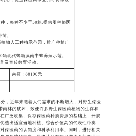
0种，每种不少于30株,提供引种傣医
种苗。
医药植物人工种植示
范园，推广种植广
0
箱
现代蜂箱滇南中蜂养殖示范。
科普及宣传教育活动。
余额
：
88190元
部分，近年来随着人们需求的不断增大，对野生傣医
带雨林的破坏，致使许多野生傣医药植物的生存和
，在广泛收集、保存傣医药种质资源的基础上，开展
，优选出适宜当地种植、综合价值高的代表性种类，
们对傣医药的认知度和科学利用率。同时，进行相关