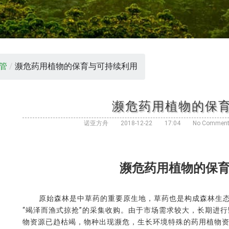
管
/
濒危药用植物的保育与可持续利用
濒危药用植物的保
诺亚方舟
2018-12-22
17:04
No Commen
濒危药用植物的保
原始森林是中草药的重要原生地，草药也是构成森林生态
“竭泽而渔式掠抢”的采集收购。由于市场需求较大，长期进
物资源已趋枯竭，物种出现濒危，生长环境特殊的药用植物