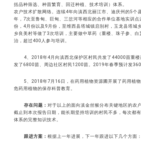
括品种筛选、种苗繁育、回迁种植、技术培训）体系。 
农户技术扩散网络。连续4年向滇西北丽江市、迪庆州的5个县十
年，7次至鲁甸、巨甸、三岔河等相应的合作单位基地实训点进
份，4月份以及9月份，至维西县塔城镇启别村，玉龙县塔城
乡良美村等做了3次培训，主要做中草药（重楼、珠子参、白
治，超过400人参与培训。
4、2018年4月向滇西北保护区村民共发了44000苗重楼苗
发了6800苗、周边社区村民1200苗。2019年春季预计发3
5、2018年7月16日，在药用植物资源圃开展了药用植
危药用植物的保存科普教育。
存在问题：
对于以上的面向滇金丝猴分布关键地区的农
截止到本次报告日期，能长期坚持培训的村民不多，每次都
体系的完整知识技术。
跟进方案：
根据上一年进展，下一年跟进以下几个方面：