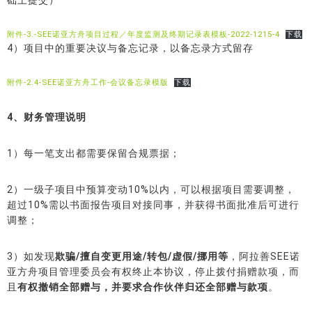
础上提交）
附件-3.-SEE诺亚方舟项目过程／年度监测及终期记录表模板-2022-1215-4
下载
4）项目中的重要决议与备忘记录，以备忘录方式留存
附件-2.4-SEE诺亚方舟工作-会议备忘录模版
下载
4、财务管理说明
1）每一笔支出都需要保留合规票据；
2）一级子项目中预算变动10%以内，可以根据项目需要调整，
超过10%需以书面报告项目对接同事，并获得书面批准后可进行
调整；
3）如发现
欺骗/擅自变更用途/转包/虚假/挪用等
，阿拉善SEE诺
亚方舟项目管理委员会有权终止本协议，停止拨付捐赠款项，而
且
有权撤销全部赠与，并要求合作伙伴归还全部赠与款项
。