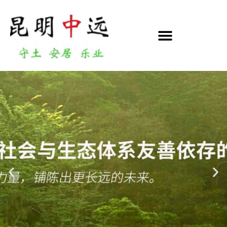
跳
至
正
文