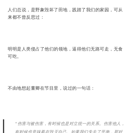
人们总说，是野象毁坏了田地，践踏了我们的家园，可从
来都不曾反思过：
明明是人类侵占了他们的领地，逼得他们无路可走，无食
可吃。
不由地想起董卿在节目里，说过的一句话：
“伤害与被伤害，有时候也是对立统一的关系。伤害他人，
有时候也意味着在毁灭自己。如果我们失去了平衡，那对