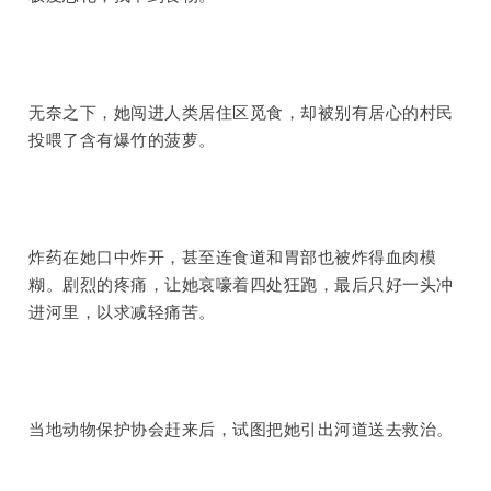
无奈之下，她闯进人类居住区觅食，却被别有居心的村民
投喂了含有爆竹的菠萝。
炸药在她口中炸开，甚至连食道和胃部也被炸得血肉模
糊。剧烈的疼痛，让她哀嚎着四处狂跑，最后只好一头冲
进河里，以求减轻痛苦。
当地动物保护协会赶来后，试图把她引出河道送去救治。