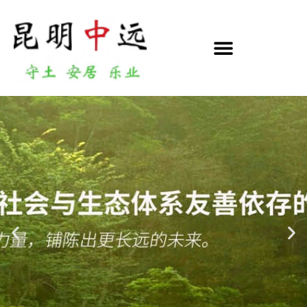
跳
至
正
文