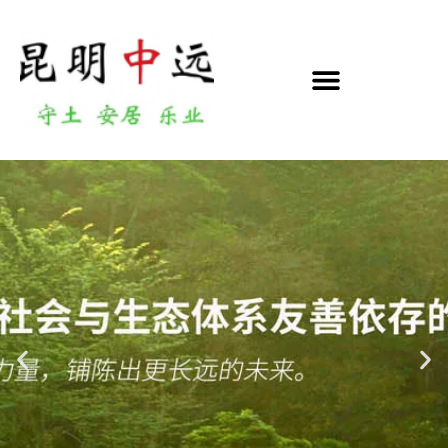
跳
至
正
文